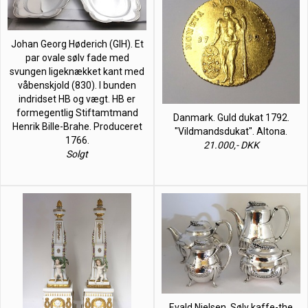
Johan Georg Høderich (GIH). Et
par ovale sølv fade med
svungen ligeknækket kant med
våbenskjold (830). I bunden
indridset HB og vægt. HB er
formegentlig Stiftamtmand
Danmark. Guld dukat 1792.
Henrik Bille-Brahe. Produceret
"Vildmandsdukat". Altona.
1766.
21.000,- DKK
Solgt
Evald Nielsen. Sølv kaffe-the