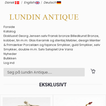
Dansk
|
English
|
Deutsch
Forside
Katalog
Eksklusivt
Georg Jensen sølv
Fransk bronze
Billedkunst
Bronze,
kobber, tin m.m.
Glas
Keramik og stentøj
Møbler, design
Mønter
& Frimærker
Porcelæn og fajance
Smykker, guld
Smykker, sølv
Smykker, double m.m.
Sølv
Sølvplet
Ure
Varia
Nyheder
Butikken
Log ind
EKSKLUSIVT